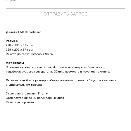
Frigerio
ОТПРАВИТЬ ЗАПРОС
Дизайн
R&D Department
Размер
228 х 186 х 37h см
228 х 206 х 37h см
Высота до верха изголовья 96 см.
Материалы
Основание кровати из металла. Изголовье из фанеры с обивкой из
недеформируемого полиуретана. Обивка возможна в коже или текстиле.
Вы можете выбрать размер и обивку, итоговая стоимость будет рассчитана в
индивидуальном порядке.
Страна изготовления: Италия
Срок поставки: до 90 календарных дней
Категория: кровати