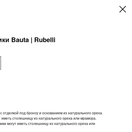
и Bauta | Rubelli
с отделкой под бронзу и основанием из натурального ореха.
 иметь столешницу из натурального ореха или мрамора.
ики могут иметь столешницу из натурального ореха или