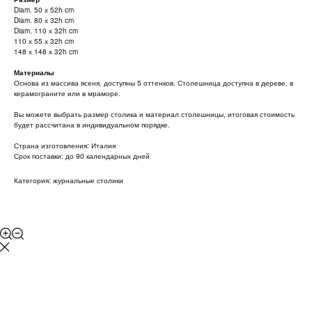
Diam. 50 х 52h cm
Diam. 80 х 32h cm
Diam. 110 х 32h cm
110 х 55 х 32h cm
148 х 148 х 32h cm
Материалы
Основа из массива ясеня, доступны 5 оттенков. Столешница доступна в дереве, в
керамограните или в мраморе.
Вы можете выбрать размер столика и материал столешницы, итоговая стоимость
будет рассчитана в индивидуальном порядке.
Страна изготовления: Италия
Срок поставки: до 90 календарных дней
Категория: журнальные столики