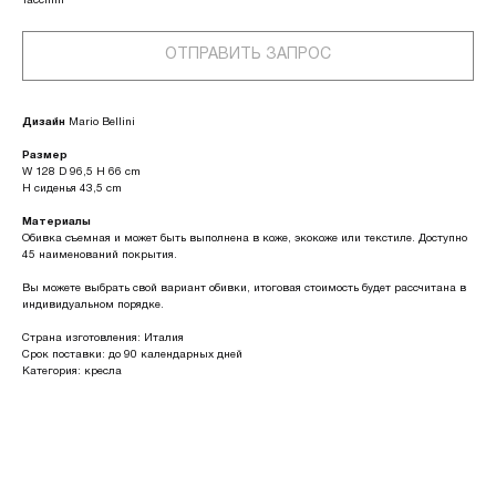
Tacchini
ОТПРАВИТЬ ЗАПРОС
Дизайн
Mario Bellini
Размер
W 128 D 96,5 H 66 cm
H сиденья 43,5 cm
Материалы
Обивка съемная и может быть выполнена в коже, экокоже или текстиле. Доступно
45 наименований покрытия.
Вы можете выбрать свой вариант обивки, итоговая стоимость будет рассчитана в
индивидуальном порядке.
Страна изготовления: Италия
Срок поставки: до 90 календарных дней
Категория: кресла